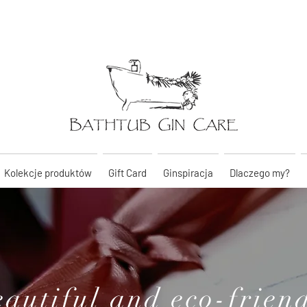
Kolekcje produktów
Gift Card
Ginspiracja
Dlaczego my?
autiful and eco-frien